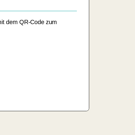
mit dem QR-Code zum
GESCHENK-Gutscheine kaufen
Jetzt sofort schenken: Gutscheine online kaufen
- per E-Mail oder Postversand.
Wir
Gutscheine - SOFORT-Gutschein.de